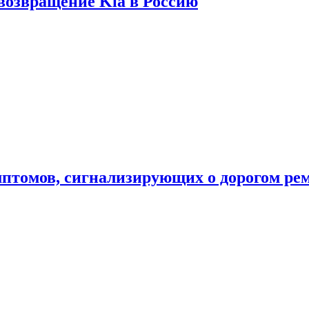
 возвращение Kia в Россию
мптомов, сигнализирующих о дорогом ре