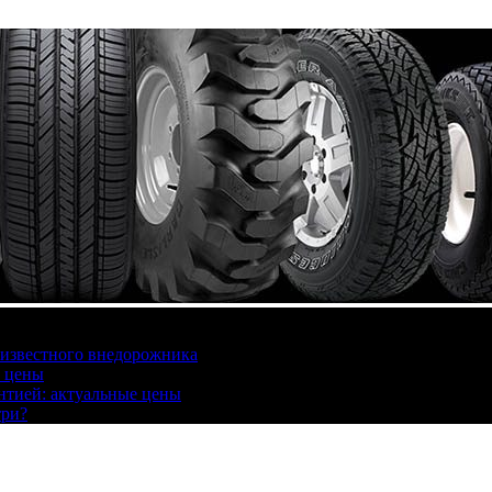
 известного внедорожника
, цены
антией: актуальные цены
три?