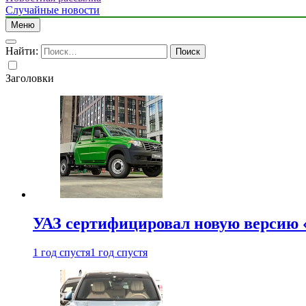
Случайные новости
Меню
Найти:
Заголовки
УАЗ сертифицировал новую версию
1 год спустя
1 год спустя