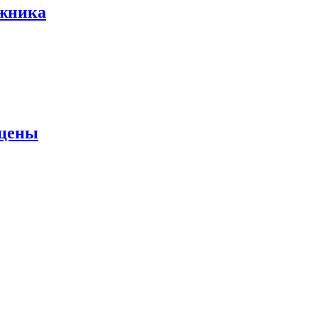
ожника
 цены