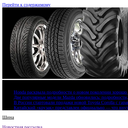
Перейти к содержимому
6 августа, 2026
Honda раскрыла подробности о новом поколении хорошо
Две популярные модели Mazda обновились: подробности
В России стартовали продажи новой Toyota Corolla с гар
Китайский «крузак» представлен официально — что вну
Шина
Новостная рассылка