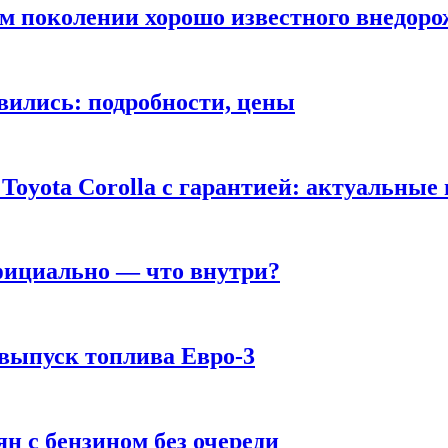
ом поколении хорошо известного внедор
вились: подробности, цены
Toyota Corolla с гарантией: актуальные
фициально — что внутри?
 выпуск топлива Евро-3
н с бензином без очереди