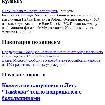
кулаках
NEWSru.com :: Спорт
5 лет спустя
0
1 минуты
Бывшие участницы Абсолютного бойцовского чемпионата
американки Пейдж Ванзант и Рэйчел Остович проведут бой
на голых кулаках в лиге Bare Knuckle FC. Поединок между
любимицами фанатов MMA состоится 23 июля в рамках
турнира BKFC 19.
Навигация по записям
Предыдущая:
Сборную России на чемпионате мира по хоккею
усилит вратарь Сергей Бобровский
Далее:
Microsoft сообщила о новой атаке российских хакеров
на 150 правительственных учреждений
Похожие новости
Коллектив канувшего в Лету
“Тамбова” тепло попрощался с
болельщиками