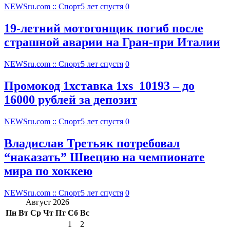
NEWSru.com :: Спорт
5 лет спустя
0
19-летний мотогонщик погиб после
страшной аварии на Гран-при Италии
NEWSru.com :: Спорт
5 лет спустя
0
Промокод 1хставка 1xs_10193 – до
16000 рублей за депозит
NEWSru.com :: Спорт
5 лет спустя
0
Владислав Третьяк потребовал
“наказать” Швецию на чемпионате
мира по хоккею
NEWSru.com :: Спорт
5 лет спустя
0
Август 2026
Пн
Вт
Ср
Чт
Пт
Сб
Вс
1
2