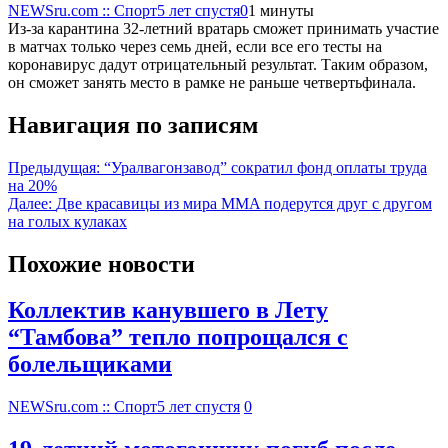
NEWSru.com :: Спорт
5 лет спустя
0
1 минуты
Из-за карантина 32-летний вратарь сможет принимать участие
в матчах только через семь дней, если все его тесты на
коронавирус дадут отрицательный результат. Таким образом,
он сможет занять место в рамке не раньше четвертьфинала.
Навигация по записям
Предыдущая:
“Уралвагонзавод” сократил фонд оплаты труда
на 20%
Далее:
Две красавицы из мира MMA подерутся друг с другом
на голых кулаках
Похожие новости
Коллектив канувшего в Лету
“Тамбова” тепло попрощался с
болельщиками
NEWSru.com :: Спорт
5 лет спустя
0