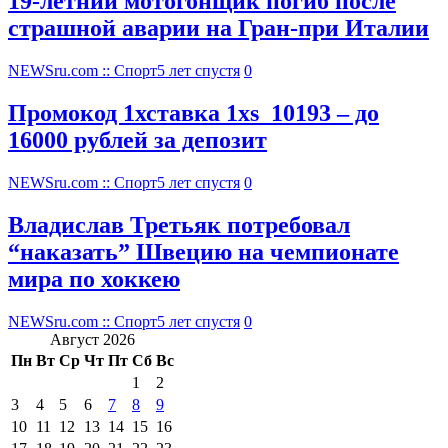
19-летний мотогонщик погиб после
страшной аварии на Гран-при Италии
NEWSru.com :: Спорт
5 лет спустя
0
Промокод 1хставка 1xs_10193 – до
16000 рублей за депозит
NEWSru.com :: Спорт
5 лет спустя
0
Владислав Третьяк потребовал
“наказать” Швецию на чемпионате
мира по хоккею
NEWSru.com :: Спорт
5 лет спустя
0
Август 2026
Пн
Вт
Ср
Чт
Пт
Сб
Вс
1
2
3
4
5
6
7
8
9
10
11
12
13
14
15
16