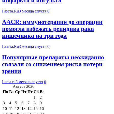
инфаркта и инсульта
Газета.Ru
3 месяца спустя
0
AACR: иммунотерапия до операции
помогла избежать рецидива рака
кишечника на три года
Газета.Ru
3 месяца спустя
0
Популярные препараты неожиданно
связали со снижением риска потери
зрения
Lenta.ru
3 месяца спустя
0
Август 2026
Пн
Вт
Ср
Чт
Пт
Сб
Вс
1
2
3
4
5
6
7
8
9
10
11
12
13
14
15
16