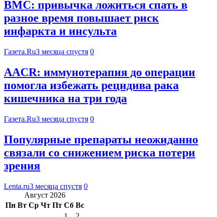
BMC: привычка ложиться спать в
разное время повышает риск
инфаркта и инсульта
Газета.Ru
3 месяца спустя
0
AACR: иммунотерапия до операции
помогла избежать рецидива рака
кишечника на три года
Газета.Ru
3 месяца спустя
0
Популярные препараты неожиданно
связали со снижением риска потери
зрения
Lenta.ru
3 месяца спустя
0
Август 2026
Пн
Вт
Ср
Чт
Пт
Сб
Вс
1
2