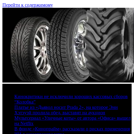
Перейти к содержимому
8 августа, 2026
Кинокритики не исключили хороших кассовых сборов
“Колобка”
Платье из «Дьявол носит Prada 2», на которое Энн
Хэтэуэй пролила обед, выставят на аукцион
Мультсериал «Уличные коты» от автора «Офиса» вышел
на Netflix
В фонде «Кинопрайм» рассказали о рисках применения