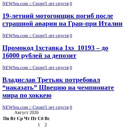
NEWSru.com :: Спорт
5 лет спустя
0
19-летний мотогонщик погиб после
страшной аварии на Гран-при Италии
NEWSru.com :: Спорт
5 лет спустя
0
Промокод 1хставка 1xs_10193 – до
16000 рублей за депозит
NEWSru.com :: Спорт
5 лет спустя
0
Владислав Третьяк потребовал
“наказать” Швецию на чемпионате
мира по хоккею
NEWSru.com :: Спорт
5 лет спустя
0
Август 2026
Пн
Вт
Ср
Чт
Пт
Сб
Вс
1
2