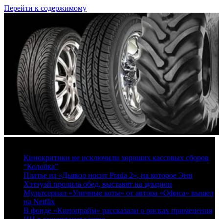
Перейти к содержимому
7 августа, 2026
Кинокритики не исключили хороших кассовых сборов
“Колобка”
Платье из «Дьявол носит Prada 2», на которое Энн
Хэтэуэй пролила обед, выставят на аукцион
Мультсериал «Уличные коты» от автора «Офиса» вышел
на Netflix
В фонде «Кинопрайм» рассказали о рисках применения