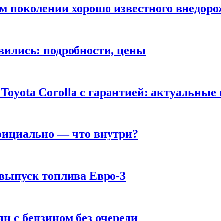
ом поколении хорошо известного внедор
вились: подробности, цены
Toyota Corolla с гарантией: актуальные
фициально — что внутри?
 выпуск топлива Евро-3
н с бензином без очереди