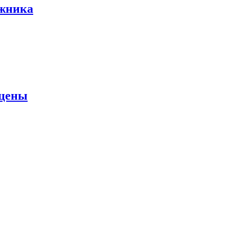
ожника
 цены