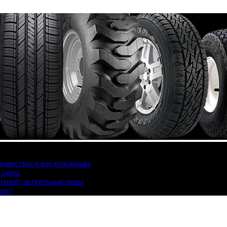
 известного внедорожника
, цены
антией: актуальные цены
три?