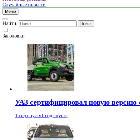
Случайные новости
Меню
Найти:
Заголовки
УАЗ сертифицировал новую версию
1 год спустя
1 год спустя