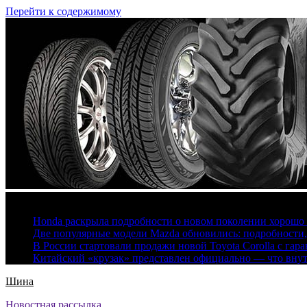
Перейти к содержимому
7 августа, 2026
Honda раскрыла подробности о новом поколении хорошо
Две популярные модели Mazda обновились: подробности
В России стартовали продажи новой Toyota Corolla с гар
Китайский «крузак» представлен официально — что вну
Шина
Новостная рассылка