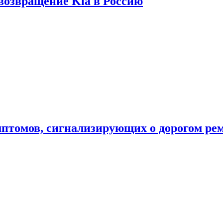
 возвращение Kia в Россию
мптомов, сигнализирующих о дорогом ре