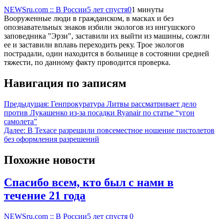
NEWSru.com :: В России
5 лет спустя
0
1 минуты
Вооруженные люди в гражданском, в масках и без
опознавательных знаков избили экологов из ингушского
заповедника "Эрзи", заставили их выйти из машины, сожгли
ее и заставили вплавь переходить реку. Трое экологов
пострадали, один находится в больнице в состоянии средней
тяжести, по данному факту проводится проверка.
Навигация по записям
Предыдущая:
Генпрокуратура Литвы рассматривает дело
против Лукашенко из-за посадки Ryanair по статье “угон
самолета”
Далее:
В Техасе разрешили повсеместное ношение пистолетов
без оформления разрешений
Похожие новости
Спасибо всем, кто был с нами в
течение 21 года
NEWSru.com :: В России
5 лет спустя
0