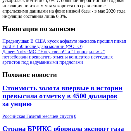
ускорилась почти до 5,7%. С большой вероятностью годовая
инфляция по итогам мая ускорится по сравнению с
апрельскими данными на фоне низкой базы - в мае 2020 года
инфляция составила лишь 0,3%.
Навигация по записям
Предыдущая:
В США кусок асфальта насквозь прошил пикап
Ford F-150 после удара молнии (ФОТО)
Далее:
Noize MC, “Ногу свело!” и “Порнофильмы”
потребовали прекратить отмены концертов неугодных
артистов под надуманными предлогами
Похожие новости
Стоимость золота впервые в истории
превысила отметку в 4500 долларов
за унцию
Российская Газета
8 месяцев спустя
0
Страна БРИКС оборвала экспорт газа