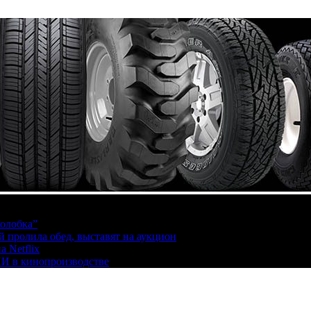
олобка”
й пролила обед, выставят на аукцион
 Netflix
ИИ в кинопроизводстве