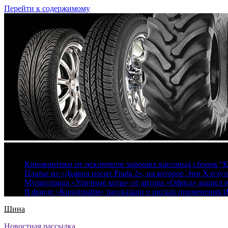
Перейти к содержимому
8 августа, 2026
Кинокритики не исключили хороших кассовых сборов “К
Платье из «Дьявол носит Prada 2», на которое Энн Хэтэуэ
Мультсериал «Уличные коты» от автора «Офиса» вышел на
В фонде «Кинопрайм» рассказали о рисках применения 
Шина
Новостная рассылка