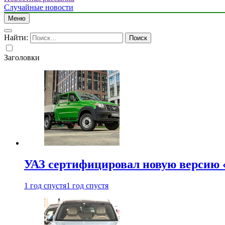
Случайные новости
Меню
Найти:
Заголовки
УАЗ сертифицировал новую версию
1 год спустя
1 год спустя