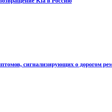
 возвращение Kia в Россию
мптомов, сигнализирующих о дорогом ре