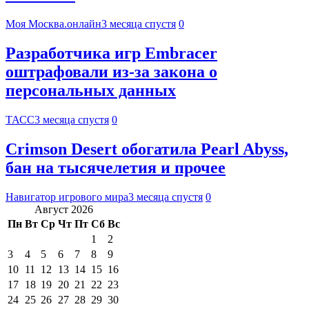
Моя Москва.онлайн
3 месяца спустя
0
Разработчика игр Embracer
оштрафовали из-за закона о
персональных данных
ТАСС
3 месяца спустя
0
Crimson Desert обогатила Pearl Abyss,
бан на тысячелетия и прочее
Навигатор игрового мира
3 месяца спустя
0
Август 2026
Пн
Вт
Ср
Чт
Пт
Сб
Вс
1
2
3
4
5
6
7
8
9
10
11
12
13
14
15
16
17
18
19
20
21
22
23
24
25
26
27
28
29
30