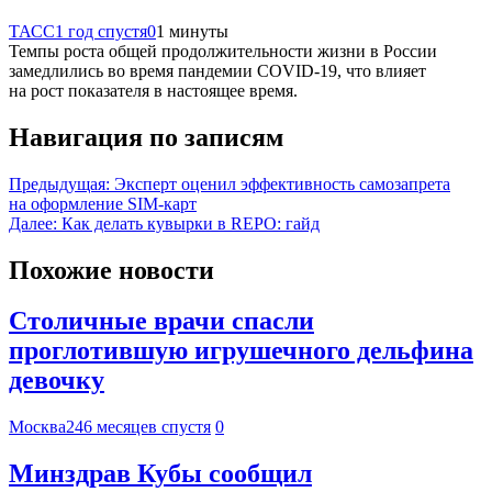
ТАСС
1 год спустя
0
1 минуты
Темпы роста общей продолжительности жизни в России
замедлились во время пандемии COVID-19, что влияет
на рост показателя в настоящее время.
Навигация по записям
Предыдущая:
Эксперт оценил эффективность самозапрета
на оформление SIM-карт
Далее:
Как делать кувырки в REPO: гайд
Похожие новости
Столичные врачи спасли
проглотившую игрушечного дельфина
девочку
Москва24
6 месяцев спустя
0
Минздрав Кубы сообщил