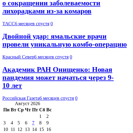
о сокращении заболеваемости
лихорадками из-за комаров
ТАСС
6 месяцев спустя
0
Двойной удар: ямальские врачи
провели уникальную комбо-операцию
Красный Север
6 месяцев спустя
0
Академик РАН Онищенко: Новая
пандемия может начаться через 9-
10 лет
Российская Газета
6 месяцев спустя
0
Август 2026
Пн
Вт
Ср
Чт
Пт
Сб
Вс
1
2
3
4
5
6
7
8
9
10
11
12
13
14
15
16