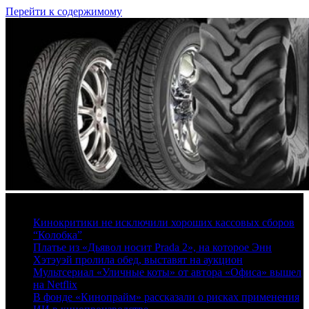
Перейти к содержимому
7 августа, 2026
Кинокритики не исключили хороших кассовых сборов
“Колобка”
Платье из «Дьявол носит Prada 2», на которое Энн
Хэтэуэй пролила обед, выставят на аукцион
Мультсериал «Уличные коты» от автора «Офиса» вышел
на Netflix
В фонде «Кинопрайм» рассказали о рисках применения