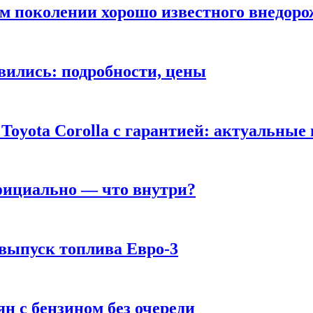
ом поколении хорошо известного внедор
вились: подробности, цены
Toyota Corolla с гарантией: актуальные
фициально — что внутри?
 выпуск топлива Евро-3
н с бензином без очереди