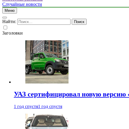
Случайные новости
Меню
Найти:
Заголовки
УАЗ сертифицировал новую версию
1 год спустя
1 год спустя