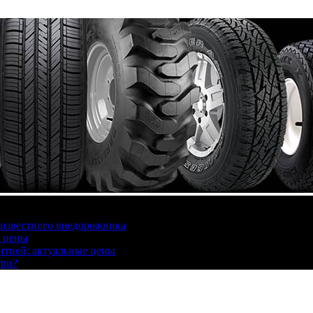
 известного внедорожника
, цены
антией: актуальные цены
три?