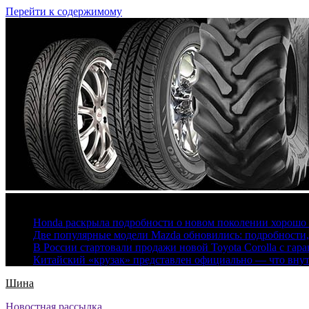
Перейти к содержимому
6 августа, 2026
Honda раскрыла подробности о новом поколении хорошо
Две популярные модели Mazda обновились: подробности
В России стартовали продажи новой Toyota Corolla с гар
Китайский «крузак» представлен официально — что вну
Шина
Новостная рассылка