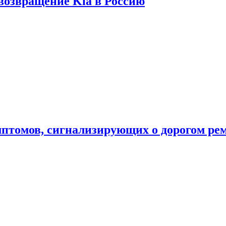
 возвращение Kia в Россию
мптомов, сигнализирующих о дорогом ре