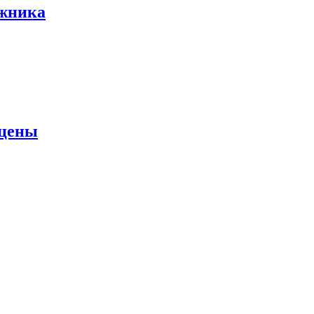
ожника
 цены