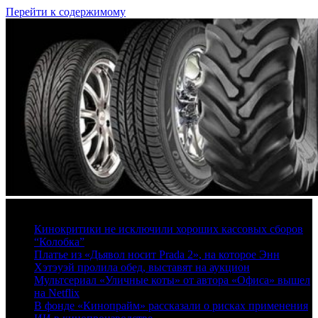
Перейти к содержимому
7 августа, 2026
Кинокритики не исключили хороших кассовых сборов
“Колобка”
Платье из «Дьявол носит Prada 2», на которое Энн
Хэтэуэй пролила обед, выставят на аукцион
Мультсериал «Уличные коты» от автора «Офиса» вышел
на Netflix
В фонде «Кинопрайм» рассказали о рисках применения