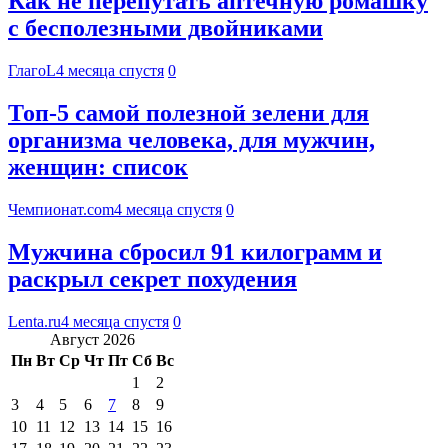
Как не перепутать аптечную ромашку
с бесполезными двойниками
ГлагоL
4 месяца спустя
0
Топ-5 самой полезной зелени для
организма человека, для мужчин,
женщин: список
Чемпионат.com
4 месяца спустя
0
Мужчина сбросил 91 килограмм и
раскрыл секрет похудения
Lenta.ru
4 месяца спустя
0
Август 2026
Пн
Вт
Ср
Чт
Пт
Сб
Вс
1
2
3
4
5
6
7
8
9
10
11
12
13
14
15
16