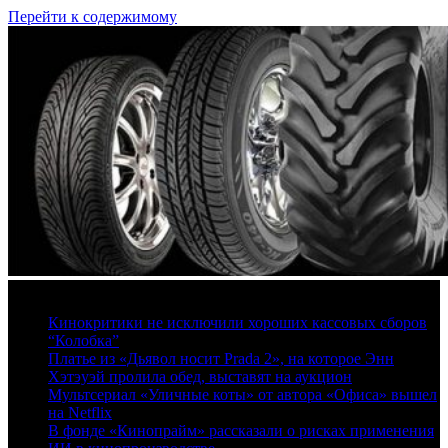
Перейти к содержимому
9 августа, 2026
Кинокритики не исключили хороших кассовых сборов
“Колобка”
Платье из «Дьявол носит Prada 2», на которое Энн
Хэтэуэй пролила обед, выставят на аукцион
Мультсериал «Уличные коты» от автора «Офиса» вышел
на Netflix
В фонде «Кинопрайм» рассказали о рисках применения