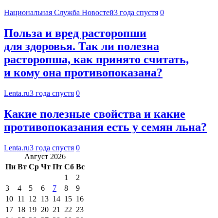
Национальная Служба Новостей
3 года спустя
0
Польза и вред расторопши
для здоровья. Так ли полезна
расторопша, как принято считать,
и кому она противопоказана?
Lenta.ru
3 года спустя
0
Какие полезные свойства и какие
противопоказания есть у семян льна?
Lenta.ru
3 года спустя
0
Август 2026
Пн
Вт
Ср
Чт
Пт
Сб
Вс
1
2
3
4
5
6
7
8
9
10
11
12
13
14
15
16
17
18
19
20
21
22
23