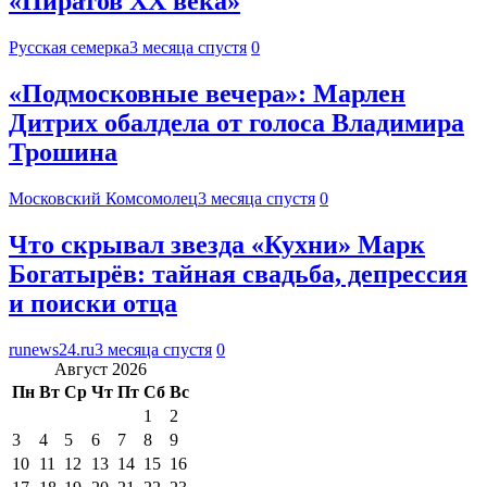
«Пиратов XX века»
Русская семерка
3 месяца спустя
0
«Подмосковные вечера»: Марлен
Дитрих обалдела от голоса Владимира
Трошина
Московский Комсомолец
3 месяца спустя
0
Что скрывал звезда «Кухни» Марк
Богатырёв: тайная свадьба, депрессия
и поиски отца
runews24.ru
3 месяца спустя
0
Август 2026
Пн
Вт
Ср
Чт
Пт
Сб
Вс
1
2
3
4
5
6
7
8
9
10
11
12
13
14
15
16