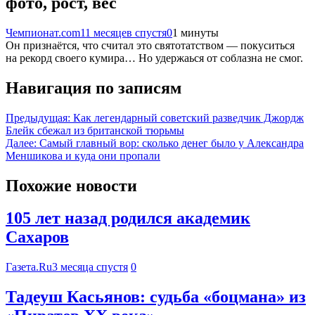
фото, рост, вес
Чемпионат.com
11 месяцев спустя
0
1 минуты
Он признаётся, что считал это святотатством — покуситься
на рекорд своего кумира… Но удержаься от соблазна не смог.
Навигация по записям
Предыдущая:
Как легендарный советский разведчик Джордж
Блейк сбежал из британской тюрьмы
Далее:
Самый главный вор: сколько денег было у Александра
Меншикова и куда они пропали
Похожие новости
105 лет назад родился академик
Сахаров
Газета.Ru
3 месяца спустя
0
Тадеуш Касьянов: судьба «боцмана» из