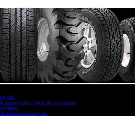
олобка”
й пролила обед, выставят на аукцион
 Netflix
ИИ в кинопроизводстве