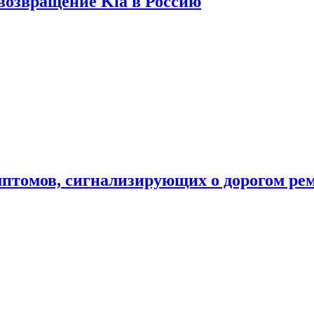
 возвращение Kia в Россию
мптомов, сигнализирующих о дорогом ре