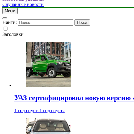
Случайные новости
Меню
Найти:
Заголовки
УАЗ сертифицировал новую версию
1 год спустя
1 год спустя