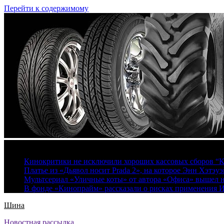
Перейти к содержимому
7 августа, 2026
Кинокритики не исключили хороших кассовых сборов “К
Платье из «Дьявол носит Prada 2», на которое Энн Хэтэуэ
Мультсериал «Уличные коты» от автора «Офиса» вышел на
В фонде «Кинопрайм» рассказали о рисках применения 
Шина
Новостная рассылка