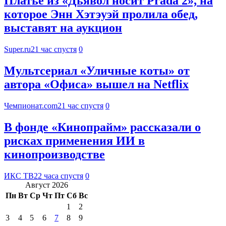
Платье из «Дьявол носит Prada 2», на
которое Энн Хэтэуэй пролила обед,
выставят на аукцион
Super.ru
21 час спустя
0
Мультсериал «Уличные коты» от
автора «Офиса» вышел на Netflix
Чемпионат.com
21 час спустя
0
В фонде «Кинопрайм» рассказали о
рисках применения ИИ в
кинопроизводстве
ИКС ТВ
22 часа спустя
0
Август 2026
Пн
Вт
Ср
Чт
Пт
Сб
Вс
1
2
3
4
5
6
7
8
9