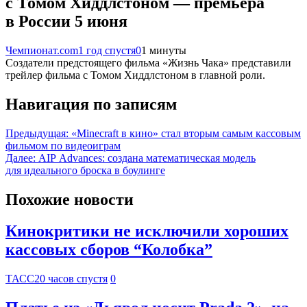
с Томом Хиддлстоном — премьера
в России 5 июня
Чемпионат.com
1 год спустя
0
1 минуты
Создатели предстоящего фильма «Жизнь Чака» представили
трейлер фильма с Томом Хиддлстоном в главной роли.
Навигация по записям
Предыдущая:
«Minecraft в кино» стал вторым самым кассовым
фильмом по видеоиграм
Далее:
AIP Advances: создана математическая модель
для идеального броска в боулинге
Похожие новости
Кинокритики не исключили хороших
кассовых сборов “Колобка”
ТАСС
20 часов спустя
0