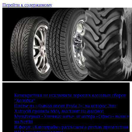
Перейти к содержимому
8 августа, 2026
Кинокритики не исключили хороших кассовых сборов
“Колобка”
Платье из «Дьявол носит Prada 2», на которое Энн
Хэтэуэй пролила обед, выставят на аукцион
Мультсериал «Уличные коты» от автора «Офиса» вышел
на Netflix
В фонде «Кинопрайм» рассказали о рисках применения