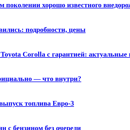
ом поколении хорошо известного внедор
вились: подробности, цены
Toyota Corolla с гарантией: актуальные
фициально — что внутри?
 выпуск топлива Евро-3
н с бензином без очереди