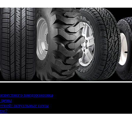
 известного внедорожника
, цены
антией: актуальные цены
три?