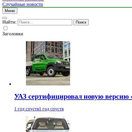
Случайные новости
Меню
Найти:
Заголовки
УАЗ сертифицировал новую версию
1 год спустя
1 год спустя