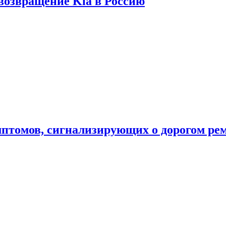
 возвращение Kia в Россию
мптомов, сигнализирующих о дорогом ре