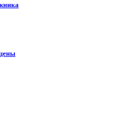
ожника
 цены