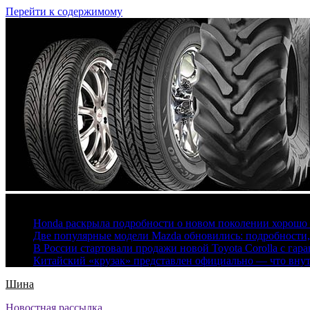
Перейти к содержимому
6 августа, 2026
Honda раскрыла подробности о новом поколении хорошо
Две популярные модели Mazda обновились: подробности
В России стартовали продажи новой Toyota Corolla с гар
Китайский «крузак» представлен официально — что вну
Шина
Новостная рассылка