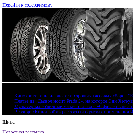
Перейти к содержимому
7 августа, 2026
Кинокритики не исключили хороших кассовых сборов “К
Платье из «Дьявол носит Prada 2», на которое Энн Хэтэуэ
Мультсериал «Уличные коты» от автора «Офиса» вышел на
В фонде «Кинопрайм» рассказали о рисках применения 
Шина
Новостная рассылка