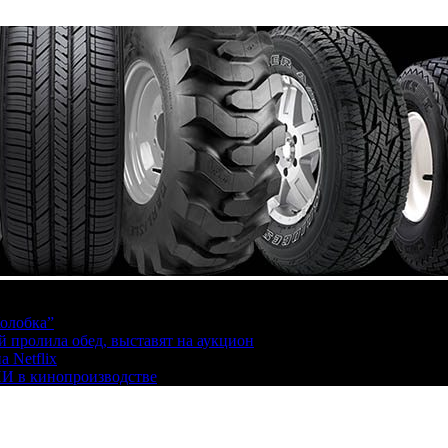
олобка”
й пролила обед, выставят на аукцион
 Netflix
ИИ в кинопроизводстве