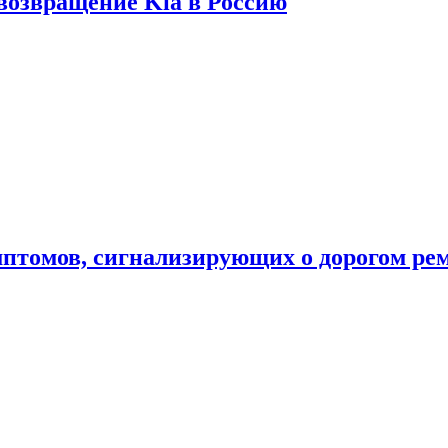
 возвращение Kia в Россию
мптомов, сигнализирующих о дорогом ре