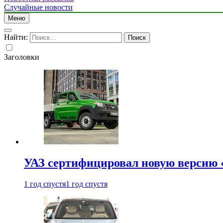
Случайные новости
Меню
Найти:
Заголовки
УАЗ сертифицировал новую версию
1 год спустя
1 год спустя