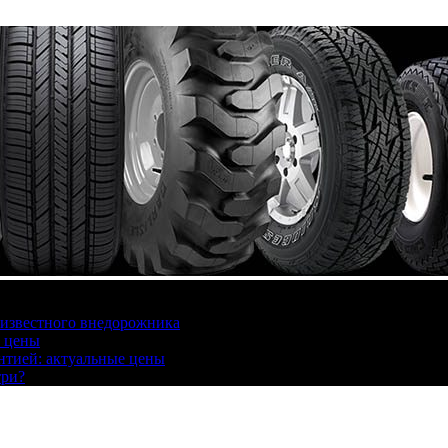
 известного внедорожника
, цены
антией: актуальные цены
три?