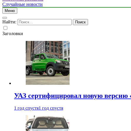
Случайные новости
Меню
Найти:
Заголовки
УАЗ сертифицировал новую версию
1 год спустя
1 год спустя