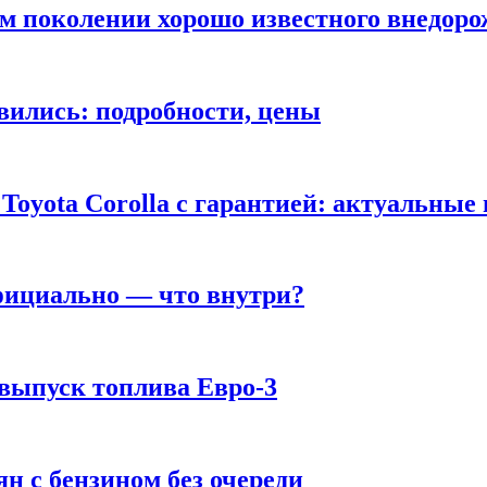
ом поколении хорошо известного внедор
вились: подробности, цены
Toyota Corolla с гарантией: актуальные
фициально — что внутри?
 выпуск топлива Евро-3
н с бензином без очереди