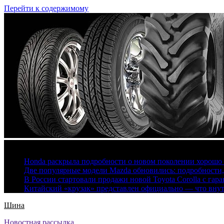
Перейти к содержимому
7 августа, 2026
Honda раскрыла подробности о новом поколении хорошо
Две популярные модели Mazda обновились: подробности
В России стартовали продажи новой Toyota Corolla с гар
Китайский «крузак» представлен официально — что вну
Шина
Новостная рассылка