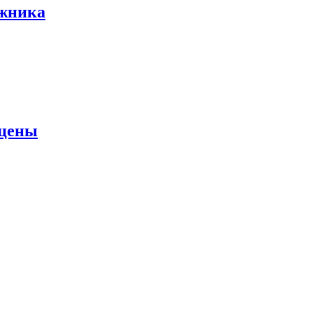
ожника
 цены