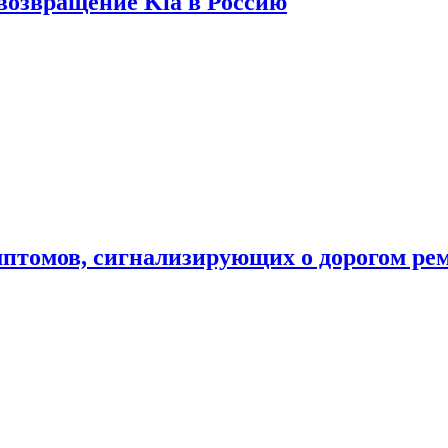
 возвращение Kia в Россию
мптомов, сигнализирующих о дорогом ре