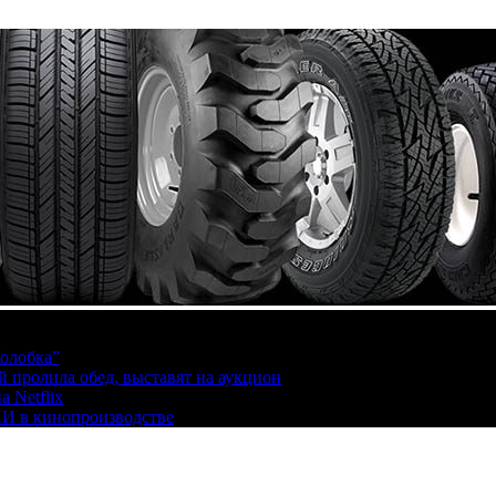
олобка”
й пролила обед, выставят на аукцион
 Netflix
ИИ в кинопроизводстве