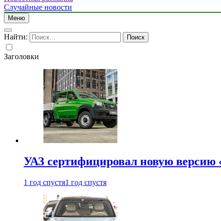
Случайные новости
Меню
Найти:
Заголовки
УАЗ сертифицировал новую версию
1 год спустя
1 год спустя