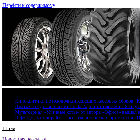
Перейти к содержимому
9 августа, 2026
Кинокритики не исключили хороших кассовых сборов “К
Платье из «Дьявол носит Prada 2», на которое Энн Хэтэуэ
Мультсериал «Уличные коты» от автора «Офиса» вышел на
В фонде «Кинопрайм» рассказали о рисках применения 
Шина
Новостная рассылка