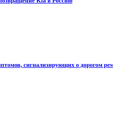
 возвращение Kia в Россию
мптомов, сигнализирующих о дорогом ре