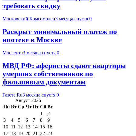
требовать скидку
Московский Комсомолец
3 месяца спустя
0
Раскрыт минимальный платеж по
ипотеке в Москве
Мослента
3 месяца спустя
0
МВД РФ: аферисты сдают квартиры
умерших собственников по
фальшивым документам
Газета.Ru
3 месяца спустя
0
Август 2026
Пн
Вт
Ср
Чт
Пт
Сб
Вс
1
2
3
4
5
6
7
8
9
10
11
12
13
14
15
16
17
18
19
20
21
22
23