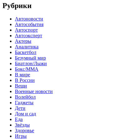
Рубрики
Автоновости
Автособытия
Автоспорт
Автоэксперт
Актеры
Аналитика
Баскетбол
Безумный мир
Биатлон/Лыжи
Бокс/MMA
В мире
В России
Вещи
Военные новости
Волейбол
Гаджеты
Дети
Дом и сад
Еда
Звёзды
Здоровье
Игры