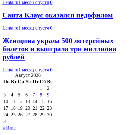
Lenta.ru
1 месяц спустя
0
Санта Клаус оказался педофилом
Lenta.ru
1 месяц спустя
0
Женщина украла 500 лотерейных
билетов и выиграла три миллиона
рублей
Lenta.ru
1 месяц спустя
0
Август 2026
Пн
Вт
Ср
Чт
Пт
Сб
Вс
1
2
3
4
5
6
7
8
9
10
11
12
13
14
15
16
17
18
19
20
21
22
23
24
25
26
27
28
29
30
31
« Июл