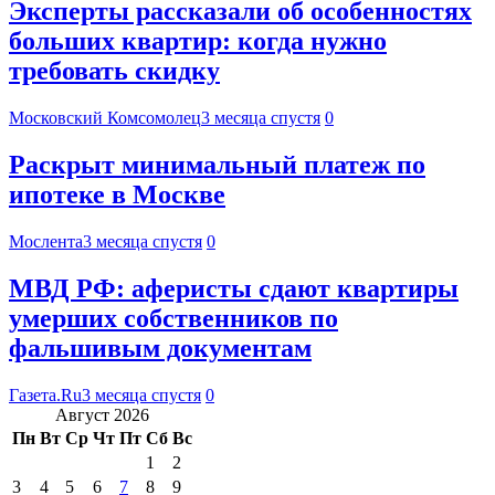
Эксперты рассказали об особенностях
больших квартир: когда нужно
требовать скидку
Московский Комсомолец
3 месяца спустя
0
Раскрыт минимальный платеж по
ипотеке в Москве
Мослента
3 месяца спустя
0
МВД РФ: аферисты сдают квартиры
умерших собственников по
фальшивым документам
Газета.Ru
3 месяца спустя
0
Август 2026
Пн
Вт
Ср
Чт
Пт
Сб
Вс
1
2
3
4
5
6
7
8
9