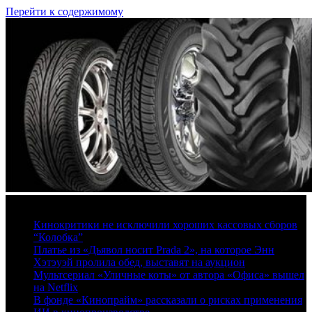
Перейти к содержимому
8 августа, 2026
Кинокритики не исключили хороших кассовых сборов
“Колобка”
Платье из «Дьявол носит Prada 2», на которое Энн
Хэтэуэй пролила обед, выставят на аукцион
Мультсериал «Уличные коты» от автора «Офиса» вышел
на Netflix
В фонде «Кинопрайм» рассказали о рисках применения