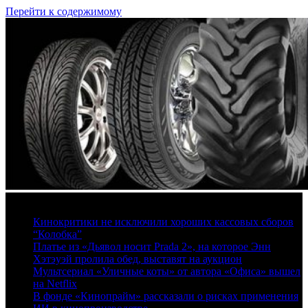
Перейти к содержимому
9 августа, 2026
Кинокритики не исключили хороших кассовых сборов
“Колобка”
Платье из «Дьявол носит Prada 2», на которое Энн
Хэтэуэй пролила обед, выставят на аукцион
Мультсериал «Уличные коты» от автора «Офиса» вышел
на Netflix
В фонде «Кинопрайм» рассказали о рисках применения