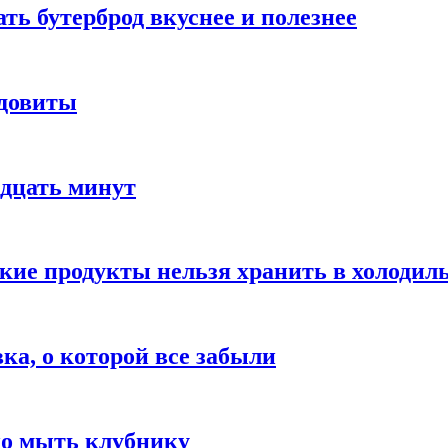
ать бутерброд вкуснее и полезнее
ядовиты
адцать минут
акие продукты нельзя хранить в холодил
вка, о которой все забыли
но мыть клубнику