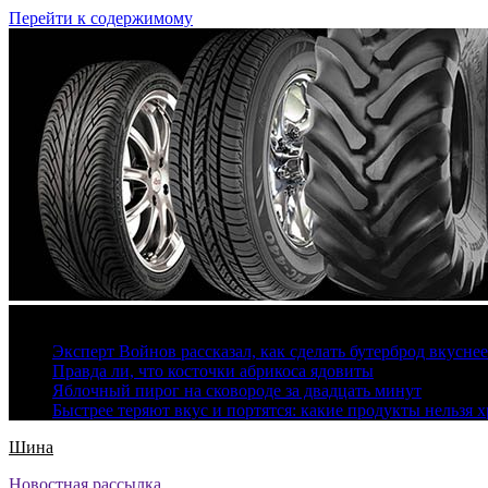
Перейти к содержимому
9 августа, 2026
Эксперт Войнов рассказал, как сделать бутерброд вкуснее
Правда ли, что косточки абрикоса ядовиты
Яблочный пирог на сковороде за двадцать минут
Быстрее теряют вкус и портятся: какие продукты нельзя 
Шина
Новостная рассылка