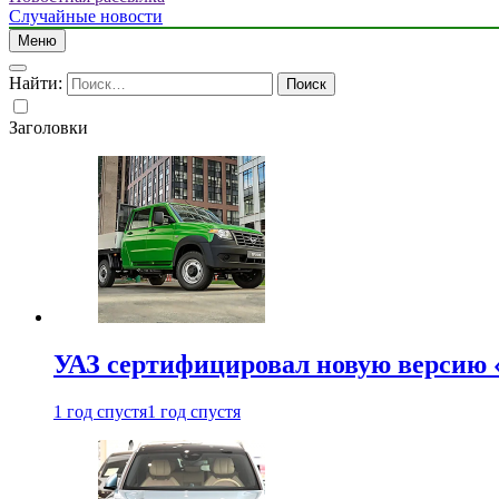
Случайные новости
Меню
Найти:
Заголовки
УАЗ сертифицировал новую версию
1 год спустя
1 год спустя