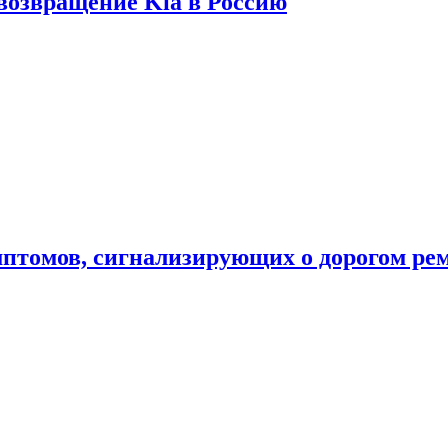
 возвращение Kia в Россию
мптомов, сигнализирующих о дорогом ре