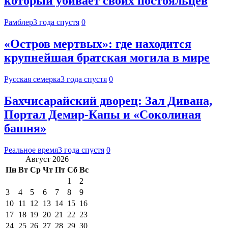
который убивает своих постояльцев
Рамблер
3 года спустя
0
«Остров мертвых»: где находится
крупнейшая братская могила в мире
Русская семерка
3 года спустя
0
Бахчисарайский дворец: Зал Дивана,
Портал Демир-Капы и «Соколиная
башня»
Реальное время
3 года спустя
0
Август 2026
Пн
Вт
Ср
Чт
Пт
Сб
Вс
1
2
3
4
5
6
7
8
9
10
11
12
13
14
15
16
17
18
19
20
21
22
23
24
25
26
27
28
29
30