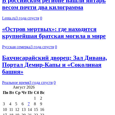
В российском регионе нашли янтарь
весом почти два килограмма
Lenta.ru
3 года спустя
0
«Остров мертвых»: где находится
крупнейшая братская могила в мире
Русская семерка
3 года спустя
0
Бахчисарайский дворец: Зал Дивана,
Портал Демир-Капы и «Соколиная
башня»
Реальное время
3 года спустя
0
Август 2026
Пн
Вт
Ср
Чт
Пт
Сб
Вс
1
2
3
4
5
6
7
8
9
10
11
12
13
14
15
16