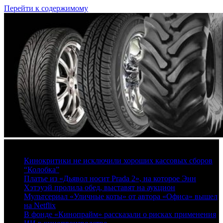
Перейти к содержимому
7 августа, 2026
Кинокритики не исключили хороших кассовых сборов
“Колобка”
Платье из «Дьявол носит Prada 2», на которое Энн
Хэтэуэй пролила обед, выставят на аукцион
Мультсериал «Уличные коты» от автора «Офиса» вышел
на Netflix
В фонде «Кинопрайм» рассказали о рисках применения