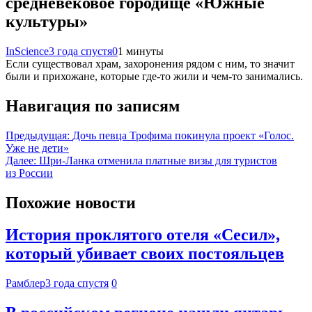
средневековое городище «Южные
культуры»
InScience
3 года спустя
0
1 минуты
Если существовал храм, захоронения рядом с ним, то значит
были и прихожане, которые где-то жили и чем-то занимались.
Навигация по записям
Предыдущая:
Дочь певца Трофима покинула проект «Голос.
Уже не дети»
Далее:
Шри-Ланка отменила платные визы для туристов
из России
Похожие новости
История проклятого отеля «Сесил»,
который убивает своих постояльцев
Рамблер
3 года спустя
0