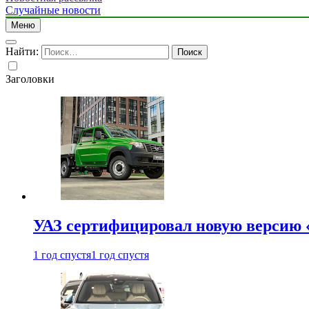
Случайные новости
Меню
Найти:
Заголовки
УАЗ сертифицировал новую версию
1 год спустя
1 год спустя