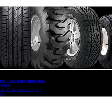
 известного внедорожника
, цены
антией: актуальные цены
три?