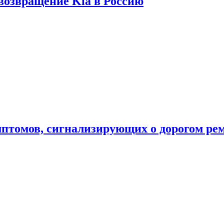
 возвращение Kia в Россию
мптомов, сигнализирующих о дорогом ре