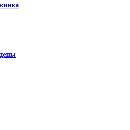
ожника
 цены