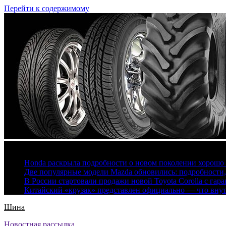
Перейти к содержимому
7 августа, 2026
Honda раскрыла подробности о новом поколении хорошо
Две популярные модели Mazda обновились: подробности
В России стартовали продажи новой Toyota Corolla с гар
Китайский «крузак» представлен официально — что вну
Шина
Новостная рассылка