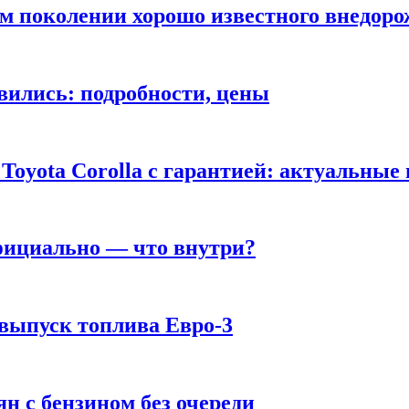
ом поколении хорошо известного внедор
вились: подробности, цены
Toyota Corolla с гарантией: актуальные
фициально — что внутри?
 выпуск топлива Евро-3
н с бензином без очереди