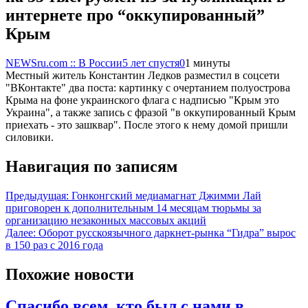
интернете про “оккупированный”
Крым
NEWSru.com :: В России
5 лет спустя
0
1 минуты
Местный житель Константин Ледков разместил в соцсети
"ВКонтакте" два поста: картинку с очертанием полуострова
Крыма на фоне украинского флага с надписью "Крым это
Украина", а также запись с фразой "в оккупированный Крым
приехать - это зашквар". После этого к нему домой пришли
силовики.
Навигация по записям
Предыдущая:
Гонконгский медиамагнат Джимми Лай
приговорен к дополнительным 14 месяцам тюрьмы за
организацию незаконных массовых акций
Далее:
Оборот русскоязычного даркнет-рынка “Гидра” вырос
в 150 раз с 2016 года
Похожие новости
Спасибо всем, кто был с нами в