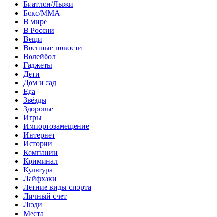
Биатлон/Лыжи
Бокс/MMA
В мире
В России
Вещи
Военные новости
Волейбол
Гаджеты
Дети
Дом и сад
Еда
Звёзды
Здоровье
Игры
Импортозамещение
Интернет
Истории
Компании
Криминал
Культура
Лайфхаки
Летние виды спорта
Личный счет
Люди
Места