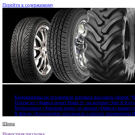
Перейти к содержимому
7 августа, 2026
Кинокритики не исключили хороших кассовых сборов “К
Платье из «Дьявол носит Prada 2», на которое Энн Хэтэуэ
Мультсериал «Уличные коты» от автора «Офиса» вышел на
В фонде «Кинопрайм» рассказали о рисках применения 
Шина
Новостная рассылка