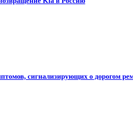
 возвращение Kia в Россию
мптомов, сигнализирующих о дорогом ре