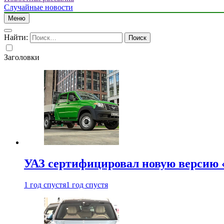
Случайные новости
Меню
Найти:
Заголовки
УАЗ сертифицировал новую версию
1 год спустя
1 год спустя