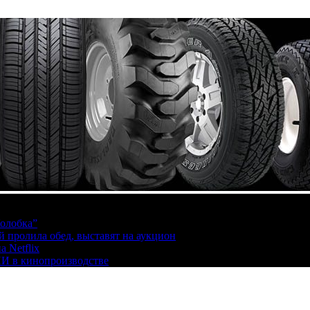
олобка”
й пролила обед, выставят на аукцион
 Netflix
ИИ в кинопроизводстве