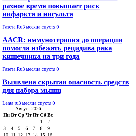
разное время повышает риск
инфаркта и инсульта
Газета.Ru
3 месяца спустя
0
AACR: иммунотерапия до операции
помогла избежать рецидива рака
кишечника на три года
Газета.Ru
3 месяца спустя
0
Выявлена скрытая опасность средств
для набора мышц
Lenta.ru
3 месяца спустя
0
Август 2026
Пн
Вт
Ср
Чт
Пт
Сб
Вс
1
2
3
4
5
6
7
8
9
10
11
12
13
14
15
16