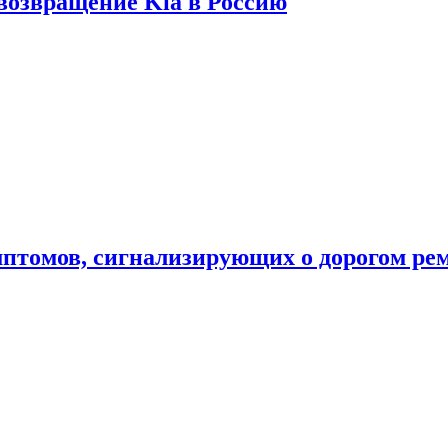
 возвращение Kia в Россию
мптомов, сигнализирующих о дорогом ре