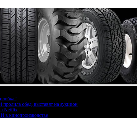
олобка”
й пролила обед, выставят на аукцион
 Netflix
ИИ в кинопроизводстве