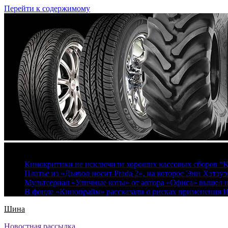
Перейти к содержимому
8 августа, 2026
Кинокритики не исключили хороших кассовых сборов “К
Платье из «Дьявол носит Prada 2», на которое Энн Хэтэуэ
Мультсериал «Уличные коты» от автора «Офиса» вышел на
В фонде «Кинопрайм» рассказали о рисках применения 
Шина
Новостная рассылка