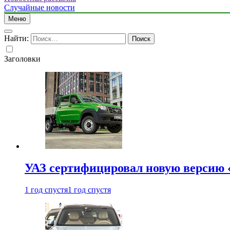
Случайные новости
Меню
Найти:
Заголовки
УАЗ сертифицировал новую версию
1 год спустя
1 год спустя