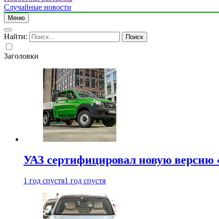
Случайные новости
Меню
Найти:
Заголовки
УАЗ сертифицировал новую версию
1 год спустя
1 год спустя