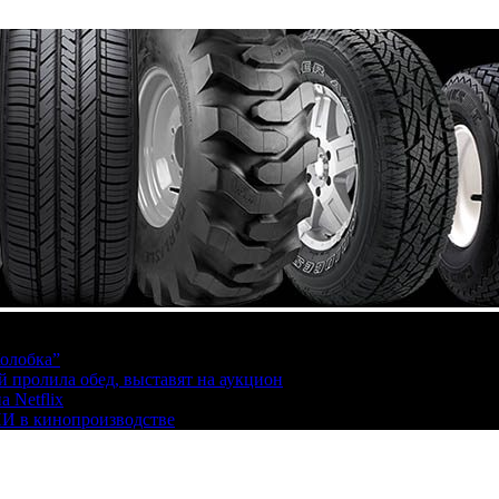
олобка”
й пролила обед, выставят на аукцион
 Netflix
ИИ в кинопроизводстве