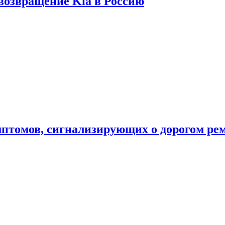
 возвращение Kia в Россию
мптомов, сигнализирующих о дорогом ре