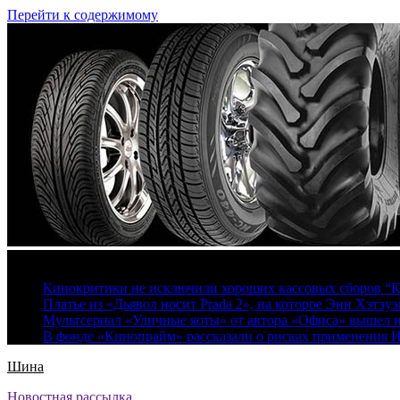
Перейти к содержимому
7 августа, 2026
Кинокритики не исключили хороших кассовых сборов “К
Платье из «Дьявол носит Prada 2», на которое Энн Хэтэуэ
Мультсериал «Уличные коты» от автора «Офиса» вышел на
В фонде «Кинопрайм» рассказали о рисках применения 
Шина
Новостная рассылка