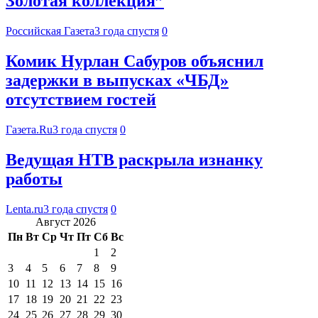
Золотая коллекция”
Российская Газета
3 года спустя
0
Комик Нурлан Сабуров объяснил
задержки в выпусках «ЧБД»
отсутствием гостей
Газета.Ru
3 года спустя
0
Ведущая НТВ раскрыла изнанку
работы
Lenta.ru
3 года спустя
0
Август 2026
Пн
Вт
Ср
Чт
Пт
Сб
Вс
1
2
3
4
5
6
7
8
9
10
11
12
13
14
15
16
17
18
19
20
21
22
23
24
25
26
27
28
29
30