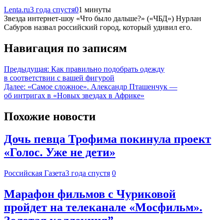
Lenta.ru
3 года спустя
0
1 минуты
Звезда интернет-шоу «Что было дальше?» («ЧБД») Нурлан
Сабуров назвал российский город, который удивил его.
Навигация по записям
Предыдущая:
Как правильно подобрать одежду
в соответствии с вашей фигурой
Далее:
«Самое сложное». Александр Пташенчук —
об интригах в «Новых звездах в Африке»
Похожие новости
Дочь певца Трофима покинула проект
«Голос. Уже не дети»
Российская Газета
3 года спустя
0
Марафон фильмов с Чуриковой
пройдет на телеканале «Мосфильм».