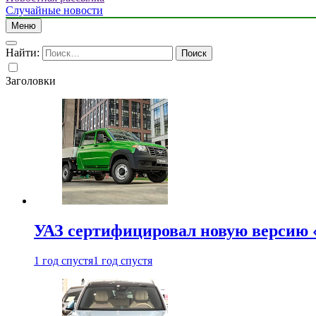
Случайные новости
Меню
Найти:
Заголовки
УАЗ сертифицировал новую версию
1 год спустя
1 год спустя