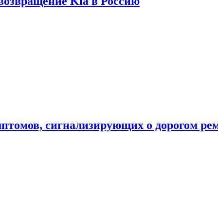
 возвращение Kia в Россию
мптомов, сигнализирующих о дорогом ре