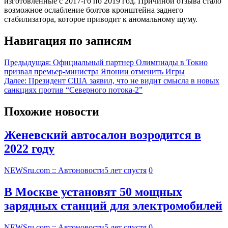
изготовленные с 2017-го по 2019 год. Причиной отзыва стало
возможное ослабление болтов кронштейна заднего
стабилизатора, которое приводит к аномальному шуму.
Навигация по записям
Предыдущая:
Официальный партнер Олимпиады в Токио
призвал премьер-министра Японии отменить Игры
Далее:
Президент США заявил, что не видит смысла в новых
санкциях против “Северного потока-2”
Похожие новости
Женевский автосалон возродится в
2022 году
NEWSru.com :: Автоновости
5 лет спустя
0
В Москве установят 50 мощных
зарядных станций для электромобилей
NEWSru.com :: Автоновости
5 лет спустя
0