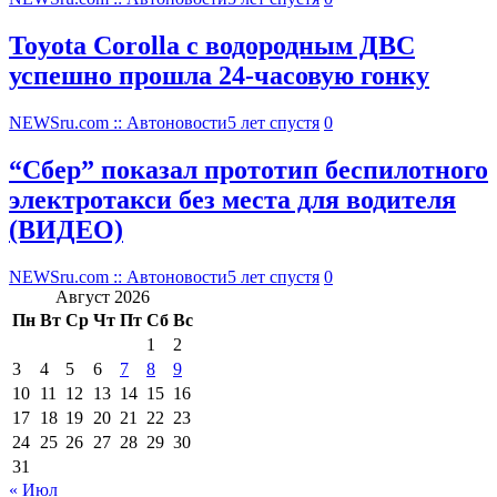
Toyota Corolla с водородным ДВС
успешно прошла 24-часовую гонку
NEWSru.com :: Автоновости
5 лет спустя
0
“Сбер” показал прототип беспилотного
электротакси без места для водителя
(ВИДЕО)
NEWSru.com :: Автоновости
5 лет спустя
0
Август 2026
Пн
Вт
Ср
Чт
Пт
Сб
Вс
1
2
3
4
5
6
7
8
9
10
11
12
13
14
15
16
17
18
19
20
21
22
23
24
25
26
27
28
29
30
31
« Июл