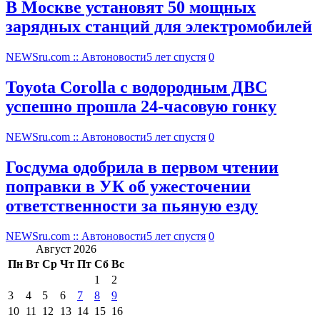
В Москве установят 50 мощных
зарядных станций для электромобилей
NEWSru.com :: Автоновости
5 лет спустя
0
Toyota Corolla с водородным ДВС
успешно прошла 24-часовую гонку
NEWSru.com :: Автоновости
5 лет спустя
0
Госдума одобрила в первом чтении
поправки в УК об ужесточении
ответственности за пьяную езду
NEWSru.com :: Автоновости
5 лет спустя
0
Август 2026
Пн
Вт
Ср
Чт
Пт
Сб
Вс
1
2
3
4
5
6
7
8
9
10
11
12
13
14
15
16