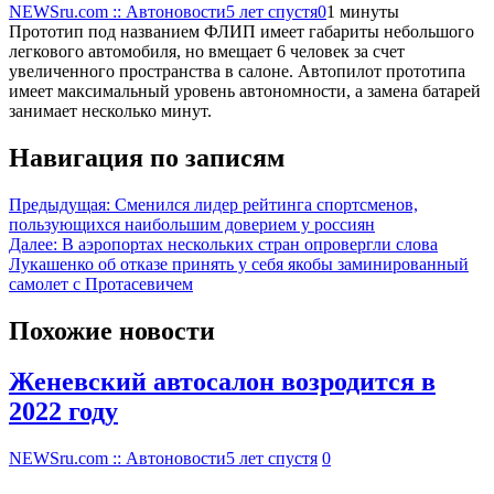
NEWSru.com :: Автоновости
5 лет спустя
0
1 минуты
Прототип под названием ФЛИП имеет габариты небольшого
легкового автомобиля, но вмещает 6 человек за счет
увеличенного пространства в салоне. Автопилот прототипа
имеет максимальный уровень автономности, а замена батарей
занимает несколько минут.
Навигация по записям
Предыдущая:
Сменился лидер рейтинга спортсменов,
пользующихся наибольшим доверием у россиян
Далее:
В аэропортах нескольких стран опровергли слова
Лукашенко об отказе принять у себя якобы заминированный
самолет c Протасевичем
Похожие новости
Женевский автосалон возродится в
2022 году
NEWSru.com :: Автоновости
5 лет спустя
0