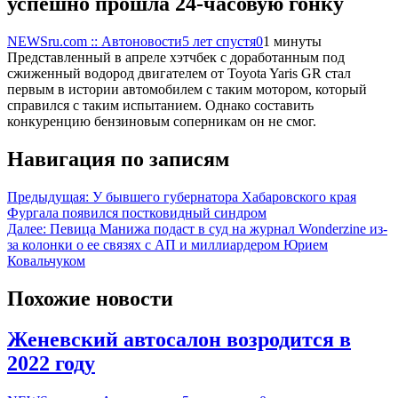
успешно прошла 24-часовую гонку
NEWSru.com :: Автоновости
5 лет спустя
0
1 минуты
Представленный в апреле хэтчбек с доработанным под
сжиженный водород двигателем от Toyota Yaris GR стал
первым в истории автомобилем с таким мотором, который
справился с таким испытанием. Однако составить
конкуренцию бензиновым соперникам он не смог.
Навигация по записям
Предыдущая:
У бывшего губернатора Хабаровского края
Фургала появился постковидный синдром
Далее:
Певица Манижа подаст в суд на журнал Wonderzine из-
за колонки о ее связях с АП и миллиардером Юрием
Ковальчуком
Похожие новости
Женевский автосалон возродится в
2022 году