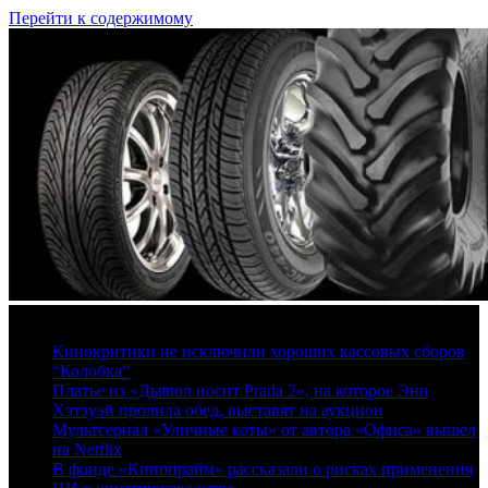
Перейти к содержимому
8 августа, 2026
Кинокритики не исключили хороших кассовых сборов
“Колобка”
Платье из «Дьявол носит Prada 2», на которое Энн
Хэтэуэй пролила обед, выставят на аукцион
Мультсериал «Уличные коты» от автора «Офиса» вышел
на Netflix
В фонде «Кинопрайм» рассказали о рисках применения