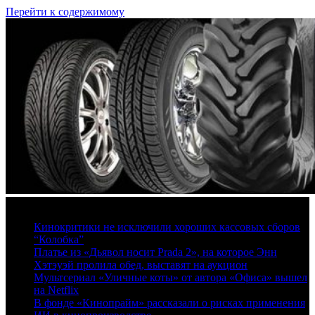
Перейти к содержимому
7 августа, 2026
Кинокритики не исключили хороших кассовых сборов
“Колобка”
Платье из «Дьявол носит Prada 2», на которое Энн
Хэтэуэй пролила обед, выставят на аукцион
Мультсериал «Уличные коты» от автора «Офиса» вышел
на Netflix
В фонде «Кинопрайм» рассказали о рисках применения