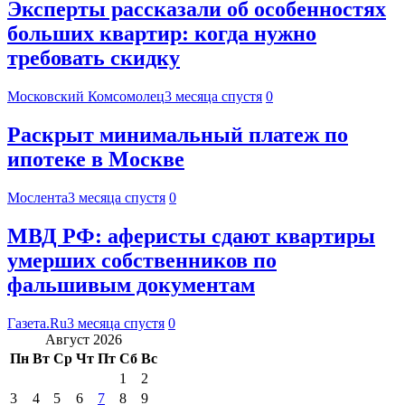
Эксперты рассказали об особенностях
больших квартир: когда нужно
требовать скидку
Московский Комсомолец
3 месяца спустя
0
Раскрыт минимальный платеж по
ипотеке в Москве
Мослента
3 месяца спустя
0
МВД РФ: аферисты сдают квартиры
умерших собственников по
фальшивым документам
Газета.Ru
3 месяца спустя
0
Август 2026
Пн
Вт
Ср
Чт
Пт
Сб
Вс
1
2
3
4
5
6
7
8
9