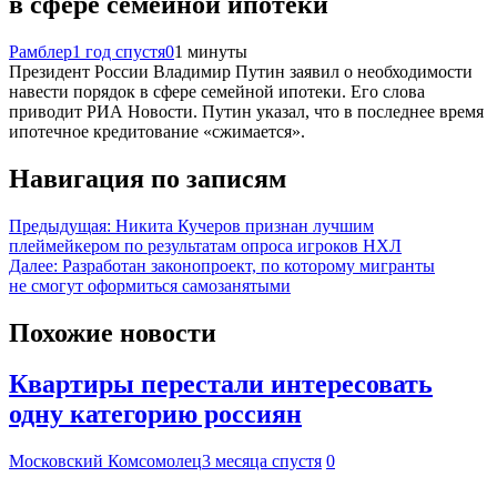
в сфере семейной ипотеки
Рамблер
1 год спустя
0
1 минуты
Президент России Владимир Путин заявил о необходимости
навести порядок в сфере семейной ипотеки. Его слова
приводит РИА Новости. Путин указал, что в последнее время
ипотечное кредитование «сжимается».
Навигация по записям
Предыдущая:
Никита Кучеров признан лучшим
плеймейкером по результатам опроса игроков НХЛ
Далее:
Разработан законопроект, по которому мигранты
не смогут оформиться самозанятыми
Похожие новости
Квартиры перестали интересовать
одну категорию россиян
Московский Комсомолец
3 месяца спустя
0