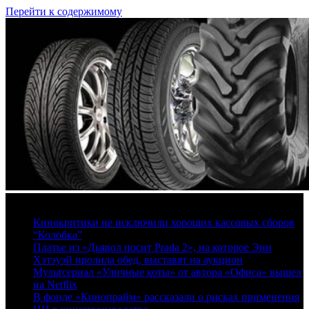
Перейти к содержимому
8 августа, 2026
Кинокритики не исключили хороших кассовых сборов
“Колобка”
Платье из «Дьявол носит Prada 2», на которое Энн
Хэтэуэй пролила обед, выставят на аукцион
Мультсериал «Уличные коты» от автора «Офиса» вышел
на Netflix
В фонде «Кинопрайм» рассказали о рисках применения