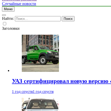
Случайные новости
Меню
Найти:
Заголовки
УАЗ сертифицировал новую версию
1 год спустя
1 год спустя