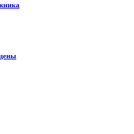
ожника
 цены