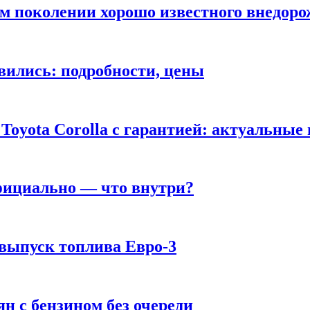
ом поколении хорошо известного внедор
вились: подробности, цены
Toyota Corolla с гарантией: актуальные
фициально — что внутри?
 выпуск топлива Евро-3
н с бензином без очереди