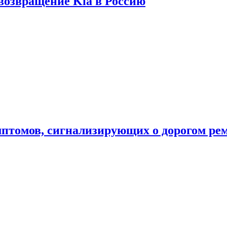
 возвращение Kia в Россию
мптомов, сигнализирующих о дорогом ре