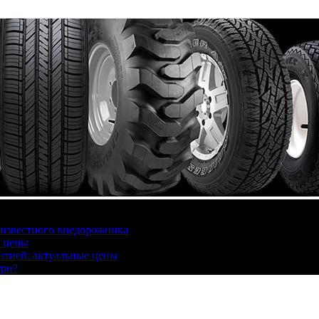
 известного внедорожника
, цены
антией: актуальные цены
три?