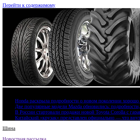
Перейти к содержимому
7 августа, 2026
Honda раскрыла подробности о новом поколении хорошо
Две популярные модели Mazda обновились: подробности
В России стартовали продажи новой Toyota Corolla с гар
Китайский «крузак» представлен официально — что вну
Шина
Новостная рассылка