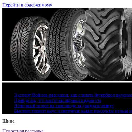
Перейти к содержимому
9 августа, 2026
Эксперт Войнов рассказал, как сделать бутерброд вкуснее
Правда ли, что косточки абрикоса ядовиты
Яблочный пирог на сковороде за двадцать минут
Быстрее теряют вкус и портятся: какие продукты нельзя 
Шина
Новостная рассылка