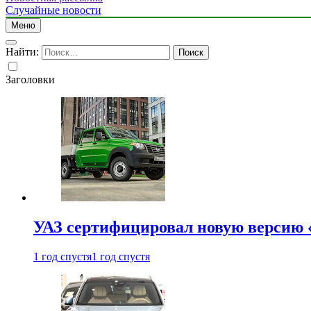
Случайные новости
Меню
Найти:
Заголовки
УАЗ сертифицировал новую версию
1 год спустя
1 год спустя