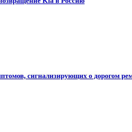
 возвращение Kia в Россию
мптомов, сигнализирующих о дорогом ре