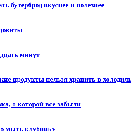
ать бутерброд вкуснее и полезнее
ядовиты
адцать минут
акие продукты нельзя хранить в холодил
вка, о которой все забыли
но мыть клубнику