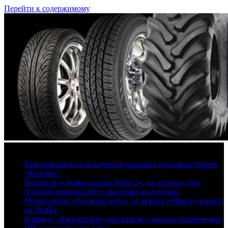
Перейти к содержимому
7 августа, 2026
Кинокритики не исключили хороших кассовых сборов
“Колобка”
Платье из «Дьявол носит Prada 2», на которое Энн
Хэтэуэй пролила обед, выставят на аукцион
Мультсериал «Уличные коты» от автора «Офиса» вышел
на Netflix
В фонде «Кинопрайм» рассказали о рисках применения