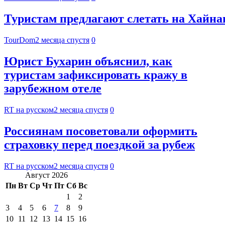
Туристам предлагают слетать на Хайнан
TourDom
2 месяца спустя
0
Юрист Бухарин объяснил, как
туристам зафиксировать кражу в
зарубежном отеле
RT на русском
2 месяца спустя
0
Россиянам посоветовали оформить
страховку перед поездкой за рубеж
RT на русском
2 месяца спустя
0
Август 2026
Пн
Вт
Ср
Чт
Пт
Сб
Вс
1
2
3
4
5
6
7
8
9
10
11
12
13
14
15
16