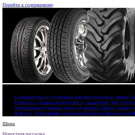
Перейти к содержимому
9 августа, 2026
Кинокритики не исключили хороших кассовых сборов “К
Платье из «Дьявол носит Prada 2», на которое Энн Хэтэуэ
Мультсериал «Уличные коты» от автора «Офиса» вышел на
В фонде «Кинопрайм» рассказали о рисках применения 
Шина
Новостная рассылка