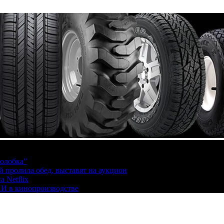
олобка”
й пролила обед, выставят на аукцион
 Netflix
ИИ в кинопроизводстве