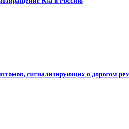
 возвращение Kia в Россию
мптомов, сигнализирующих о дорогом ре