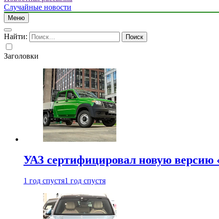
Случайные новости
Меню
Найти:
Заголовки
УАЗ сертифицировал новую версию
1 год спустя
1 год спустя