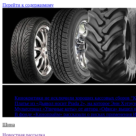
Перейти к содержимому
7 августа, 2026
Кинокритики не исключили хороших кассовых сборов “К
Платье из «Дьявол носит Prada 2», на которое Энн Хэтэуэ
Мультсериал «Уличные коты» от автора «Офиса» вышел на
В фонде «Кинопрайм» рассказали о рисках применения 
Шина
Новостная рассылка