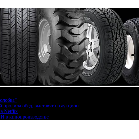
олобка”
й пролила обед, выставят на аукцион
 Netflix
ИИ в кинопроизводстве