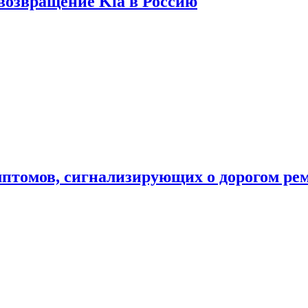
 возвращение Kia в Россию
мптомов, сигнализирующих о дорогом ре