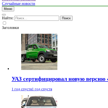
Случайные новости
Меню
Найти:
Заголовки
УАЗ сертифицировал новую версию
1 год спустя
1 год спустя