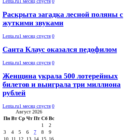
Lenta.ru
1 месяц спустя
0
Раскрыта загадка лесной поляны с
жуткими звуками
Lenta.ru
1 месяц спустя
0
Санта Клаус оказался педофилом
Lenta.ru
1 месяц спустя
0
Женщина украла 500 лотерейных
билетов и выиграла три миллиона
рублей
Lenta.ru
1 месяц спустя
0
Август 2026
Пн
Вт
Ср
Чт
Пт
Сб
Вс
1
2
3
4
5
6
7
8
9
10
11
12
13
14
15
16