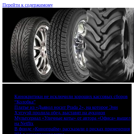
Перейти к содержимому
8 августа, 2026
Кинокритики не исключили хороших кассовых сборов
“Колобка”
Платье из «Дьявол носит Prada 2», на которое Энн
Хэтэуэй пролила обед, выставят на аукцион
Мультсериал «Уличные коты» от автора «Офиса» вышел
на Netflix
В фонде «Кинопрайм» рассказали о рисках применения