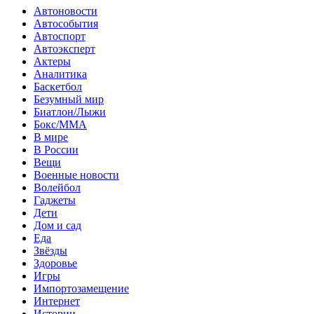
Автоновости
Автособытия
Автоспорт
Автоэксперт
Актеры
Аналитика
Баскетбол
Безумный мир
Биатлон/Лыжи
Бокс/MMA
В мире
В России
Вещи
Военные новости
Волейбол
Гаджеты
Дети
Дом и сад
Еда
Звёзды
Здоровье
Игры
Импортозамещение
Интернет
Истории