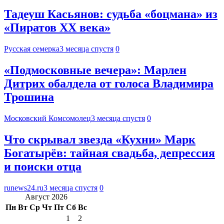
Тадеуш Касьянов: судьба «боцмана» из
«Пиратов XX века»
Русская семерка
3 месяца спустя
0
«Подмосковные вечера»: Марлен
Дитрих обалдела от голоса Владимира
Трошина
Московский Комсомолец
3 месяца спустя
0
Что скрывал звезда «Кухни» Марк
Богатырёв: тайная свадьба, депрессия
и поиски отца
runews24.ru
3 месяца спустя
0
Август 2026
Пн
Вт
Ср
Чт
Пт
Сб
Вс
1
2