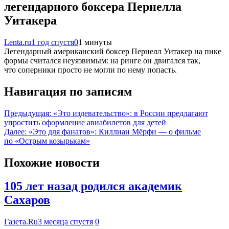
легендарного боксера Пернелла
Уитакера
Lenta.ru
1 год спустя
0
1 минуты
Легендарный американский боксер Пернелл Уитакер на пике
формы считался неуязвимым: на ринге он двигался так,
что соперники просто не могли по нему попасть.
Навигация по записям
Предыдущая:
«Это издевательство»: в России предлагают
упростить оформление авиабилетов для детей
Далее:
«Это для фанатов»: Киллиан Мёрфи — о фильме
по «Острым козырькам»
Похожие новости
105 лет назад родился академик
Сахаров
Газета.Ru
3 месяца спустя
0